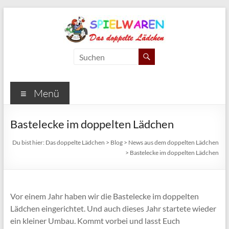
Zum
Inhalt
springen
Das
doppelte
Lädchen
Menü
Spielwaren
Bastelecke im doppelten Lädchen
und
Schreibwaren
Du bist hier:
Das doppelte Lädchen
>
Blog
>
News aus dem doppelten Lädchen
Berlin
>
Bastelecke im doppelten Lädchen
Lichtenrade
Vor einem Jahr haben wir die Bastelecke im doppelten
Lädchen eingerichtet. Und auch dieses Jahr startete wieder
ein kleiner Umbau. Kommt vorbei und lasst Euch