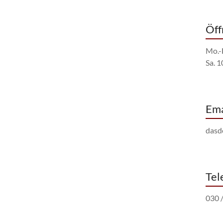
Öff
Mo.-
Sa. 
Ema
dasd
Tel
030 