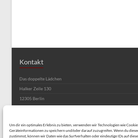
Kontakt
Das doppelte Lädchen
Halker Zeile 130
12305 Berlin
Telefon: 030/7463425
Email: dasdoppeltelaedchen@gmail.com
Um dir ein optimales Erlebnis zu bieten, verwenden wir Technologien wie Cookie
Website: https://dasdoppeltelaedchen.de
Geräteinformationen zu speichern und/oder darauf zuzugreifen. Wenn du diese
zustimmst, können wir Daten wie das Surfverhalten oder eindeutige IDs auf dies