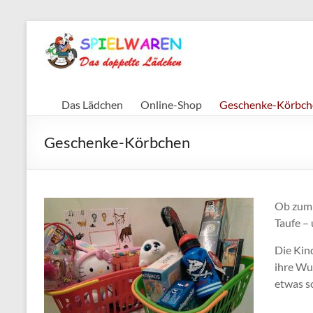
Zum
Inhalt
Das
springen
doppelte
Lädchen
Das Lädchen
Online-Shop
Geschenke-Körbch
Spielwaren
Geschenke-Körbchen
und
Schreibwaren
Berlin
Lichtenrade
Ob zum 
Taufe –
Die Kind
ihre Wu
etwas s